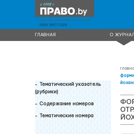
ГЛАВНАЯ
О ЖУРНА
главн
форми
йохан
Тематический указатель
(рубрики)
ФОР
Содержание номеров
ОТР
Тематические номера
ЙОХ