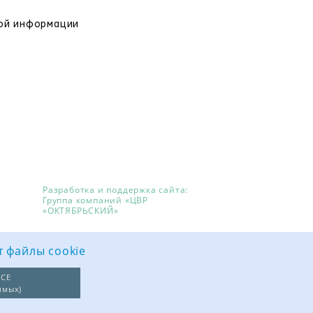
вой информации
Разработка и поддержка сайта:
Группа компаний «ЦВР
«ОКТЯБРЬСКИЙ»
т файлы cookie
СЕ
имых)