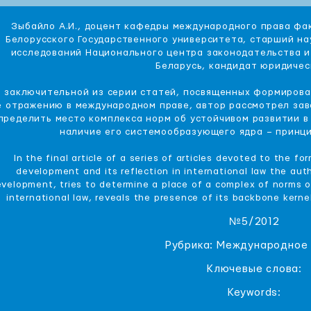
Зыбайло А.И., доцент кафедры международного права ф
Белорусского Государственного университета, старший н
исследований Национального центра законодательства и
Беларусь, кандидат юридичес
 заключительной из серии статей, посвященных формирова
е отражению в международном праве, автор рассмотрел за
пределить место комплекса норм об устойчивом развитии в
наличие его системообразующего ядра – принци
In the final article of a series of articles devoted to the f
development and its reflection in international law the auth
velopment, tries to determine a place of a complex of norms 
international law, reveals the presence of its backbone kerne
№5/2012
Рубрика: Международное
Ключевые слова:
Keywords: