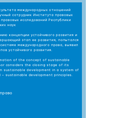
акультета международных отношений
аучный сотрудник Института правовых
 правовых исследований Республики
ких наук
нию концепции устойчивого развития и
вершающий этап ее развития, попытался
 системе международного права, выявил
пов устойчивого развития.
ormation of the concept of sustainable
or considers the closing stage of its
on sustainable development in a system of
l – sustainable development principles.
 право