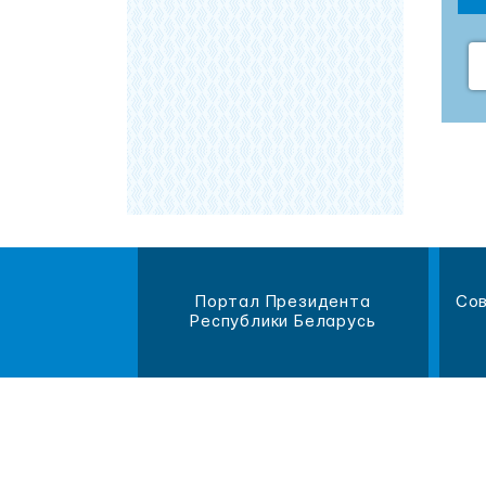
магазин
Портал Президента
Сов
литературы
Республики Беларусь