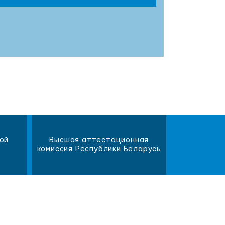
ой
Высшая аттестационная
Научна
комиссия Республики Беларусь
библиот