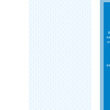
В
е
о
de