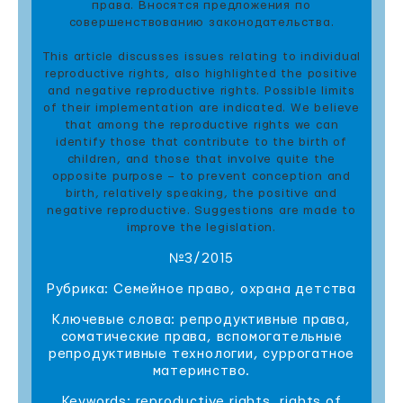
права. Вносятся предложения по
совершенствованию законодательства.
This article discusses issues relating to individual
reproductive rights, also highlighted the positive
and negative reproductive rights. Possible limits
of their implementation are indicated. We believe
that among the reproductive rights we can
identify those that contribute to the birth of
children, and those that involve quite the
opposite purpose – to prevent conception and
birth, relatively speaking, the positive and
negative reproductive. Suggestions are made to
improve the legislation.
№3/2015
Рубрика: Семейное право, охрана детства
Ключевые слова: репродуктивные права,
соматические права, вспомогательные
репродуктивные технологии, суррогатное
материнство.
Keywords: reproductive rights, rights of