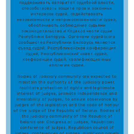
поддерживать авторитет судебной власти,
способствовать защите прав и законных
интересов судей, содействовать
независимости и неприкосновенности судей,
обеспечивать соблюдение судьями
законодательства и Кодекса чести судьи
Республики Беларусь. Органами судейского
сообщества Республики Беларусь являются
съезд судей, Республиканская конференция
судей, Республиканский совет судей,
конференции судей, квалификационные
коллегии судей.
Bodies of judiciary community are expected to
maintain the authority of the judiciary power,
facilitate protection of rights and legitimate
interest of judges, promote independence and
inviolability of judges, to ensure observance by
judges of the legislation and the code of honour
of the judge of the Republic of Belarus. Bodies of
the judiciary community of the Republic of
Belarus are: Congress of judges, Republican
conference of judges, Republican council of
judges, conferences of judges, qualifying panels