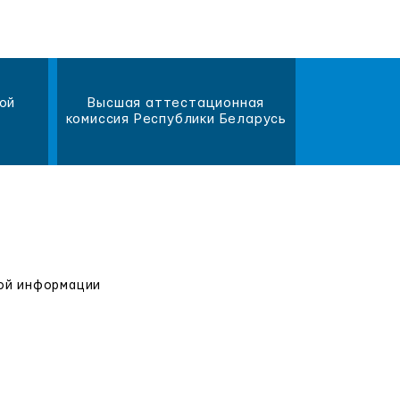
ой
Высшая аттестационная
Научна
комиссия Республики Беларусь
библиот
вой информации