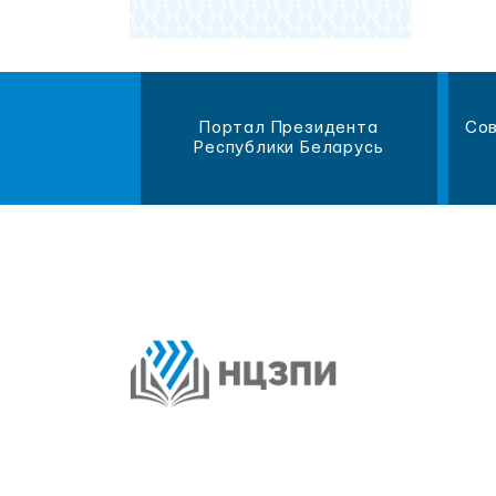
магазин
Портал Президента
Сов
литературы
Республики Беларусь