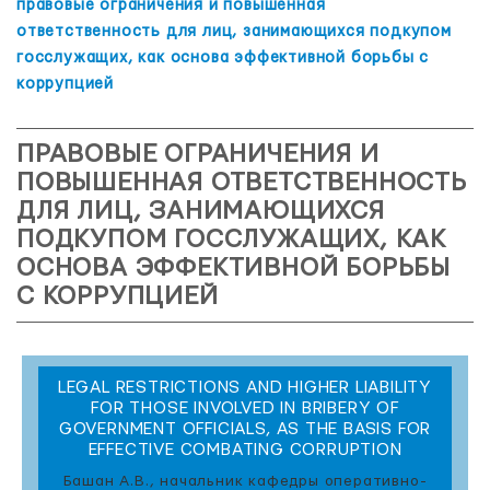
правовые ограничения и повышенная
ответственность для лиц, занимающихся подкупом
госслужащих, как основа эффективной борьбы с
коррупцией
ПРАВОВЫЕ ОГРАНИЧЕНИЯ И
ПОВЫШЕННАЯ ОТВЕТСТВЕННОСТЬ
ДЛЯ ЛИЦ, ЗАНИМАЮЩИХСЯ
ПОДКУПОМ ГОССЛУЖАЩИХ, КАК
ОСНОВА ЭФФЕКТИВНОЙ БОРЬБЫ
С КОРРУПЦИЕЙ
LEGAL RESTRICTIONS AND HIGHER LIABILITY
FOR THOSE INVOLVED IN BRIBERY OF
GOVERNMENT OFFICIALS, AS THE BASIS FOR
EFFECTIVE COMBATING CORRUPTION
Башан А.В., начальник кафедры оперативно-