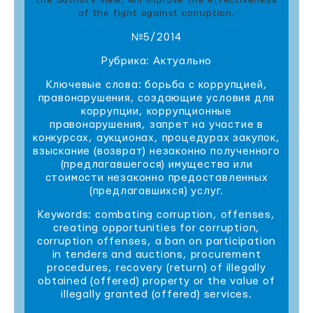
the author’s view, will improve the effectiveness
of the fight against corruption.
№5/2014
Рубрика: Актуально
Ключевые слова: борьба с коррупцией,
правонарушения, создающие условия для
коррупции, коррупционные
правонарушения, запрет на участие в
конкурсах, аукционах, процедурах закупок,
взыскание (возврат) незаконно полученного
(предлагавшегося) имущества или
стоимости незаконно предоставленных
(предлагавшихся) услуг.
Keywords: combating corruption, offenses,
creating opportunities for corruption,
corruption offenses, a ban on participation
in tenders and auctions, procurement
procedures, recovery (return) of illegally
obtained (offered) property or the value of
illegally granted (offered) services.