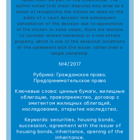
issuer must be part of the inheritance. The
author noted that major disputes may arise as a
result of recognizing the citizen as dead on the
basis of a court decision and subsequent
cancellation of the decision due to appearance
of the citizen. In some cases, there are reasons
to consider shared ownership in a real estate
property, which is one of the essential conditions
of the agreement with the issuer, rather than a
single ownership.
№4/2017
Рубрика: Гражданское право.
Предпринимательское право
Ключевые слова: ценные бумаги, жилищные
облигации, правопреемство, договор с
эмитентом жилищных облигаций,
наследование, открытие наследства.
Keywords: securities, housing bonds,
succession, agreement with the issuer of
housing bonds, inheritance, opening of the
inheritance.