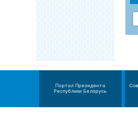
магазин
Портал Президента
Сов
литературы
Республики Беларусь