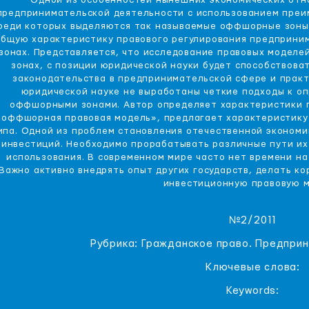
Одной из особенностей нынешних экономических отн
предпринимательской деятельности с использованием преи
реди которых выделяются так называемые оффшорные зоны.
общую характеристику правового регулирования предприни
зонах. Представляется, что исследование правовых модел
зонах, с позиции юридической науки будет способствов
законодательства в предпринимательской сфере и практ
юридической науке не выработаны четкие подходы к о
оффшорными зонами. Автор определяет характеристики 
«оффшорная правовая модель», предлагает характеристику
ипа. Одной из проблем становления отечественной экономи
инвестиций. Необходимо прорабатывать различные пути их
использования. В современном мире часто нет времени на
Важно активно внедрять опыт других государств, делать к
инвестиционную правовую м
№2/2011
Рубрика: Гражданское право. Предпри
Ключевые слова:
Keywords: