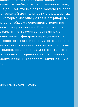
ошений является осуществление
муществ свободных экономических зон,
 В данной статье автор рассматривает
мательской деятельности в оффшорных
ей, которые используются в оффшорных
ать дальнейшему совершенствованию
ики его применения. В современной
пределению терминов, связанных с
понятия «оффшорная юрисдикция» и
 правового регулирования оффшорного
ки является низкий приток иностранных
 поиска, привлечения и эффективного
 затяжные по времени эксперименты.
орректировки и создавать оптимальную
одель.
нимательское право