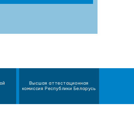
ой
Высшая аттестационная
Научна
комиссия Республики Беларусь
библиот