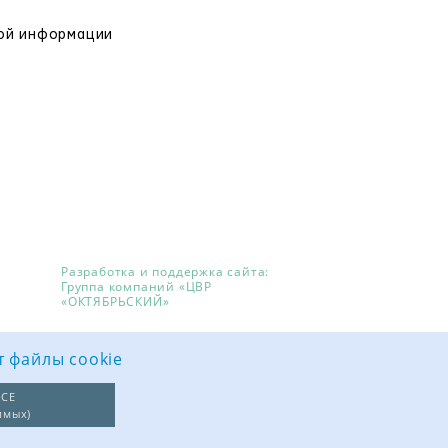
вой информации
Разработка и поддержка сайта:
Группа компаний «ЦВР
«ОКТЯБРЬСКИЙ»
т файлы cookie
СЕ
имых)