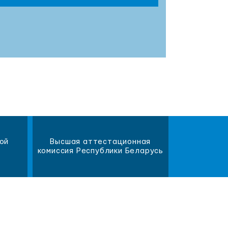
ой
Высшая аттестационная
Научна
комиссия Республики Беларусь
библиот