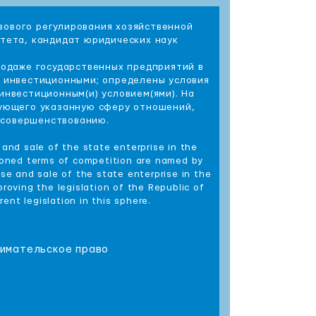
вового регулирования хозяйственной
итета, кандидат юридических наук
родаже государственных предприятий в
ь инвестиционными; определены условия
инвестиционным(и) условием(ями). На
рующего указанную сферу отношений,
усовершенствованию.
and sale of the state enterprise in the
tioned terms of competition are named by
se and sale of the state enterprise in the
roving the legislation of the Republic of
ent legislation in this sphere.
нимательское право