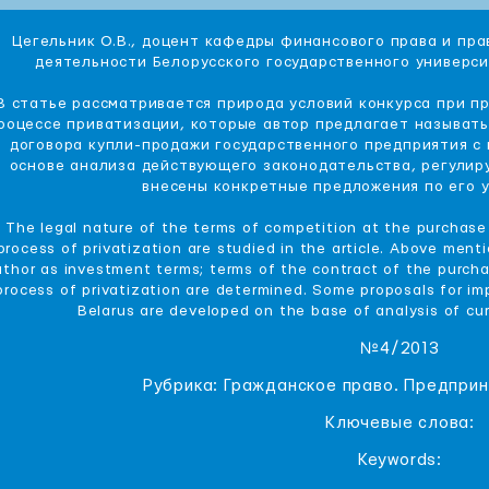
Цегельник О.В., доцент кафедры финансового права и пра
деятельности Белорусского государственного универс
В статье рассматривается природа условий конкурса при п
роцессе приватизации, которые автор предлагает называт
договора купли-продажи государственного предприятия с 
основе анализа действующего законодательства, регули
внесены конкретные предложения по его 
The legal nature of the terms of competition at the purchase 
process of privatization are studied in the article. Above men
uthor as investment terms; terms of the contract of the purcha
process of privatization are determined. Some proposals for imp
Belarus are developed on the base of analysis of curr
№4/2013
Рубрика: Гражданское право. Предпри
Ключевые слова:
Keywords: