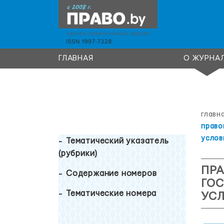
ГЛАВНАЯ
О ЖУРНА
главн
право
услов
Тематический указатель
(рубрики)
ПР
Содержание номеров
ГОС
Тематические номера
УСЛ