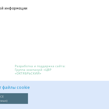
вой информации
Разработка и поддержка сайта:
Группа компаний «ЦВР
«ОКТЯБРЬСКИЙ»
т файлы cookie
СЕ
имых)