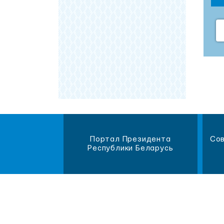
магазин
Портал Президента
Сов
литературы
Республики Беларусь