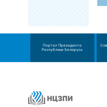
магазин
Портал Президента
Сов
литературы
Республики Беларусь