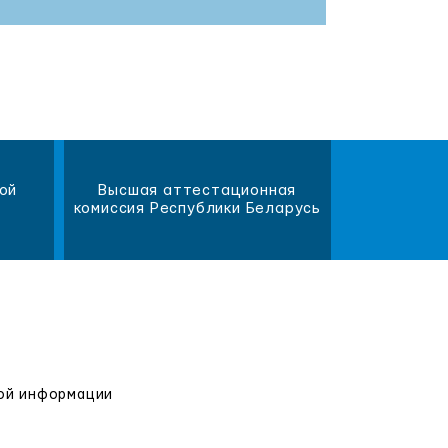
ой
Высшая аттестационная
Научна
комиссия Республики Беларусь
библиот
вой информации