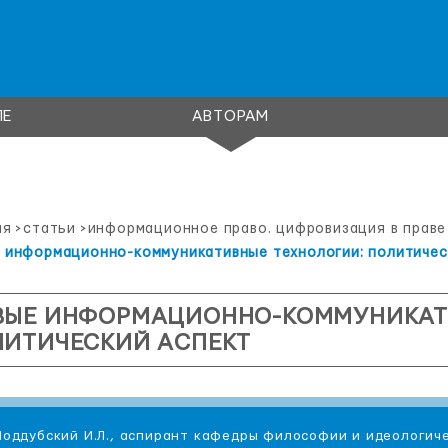
ЛЕ
АВТОРАМ
ая
>
статьи
>
информационное право. цифровизация в праве
 информационно-коммуникативные технологии: политичес
ВЫЕ ИНФОРМАЦИОННО-КОММУНИКАТ
ЛИТИЧЕСКИЙ АСПЕКТ
Поддубский И.Л., аспирант кафедры философии и идеологич