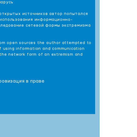
ларусь
 открытых источников автор попытался
 использования информационно-
сследование сетевой формы экстремизма
from open sources the author attempted to
of using information and communication
 the network form of an extremism and
ровизация в праве