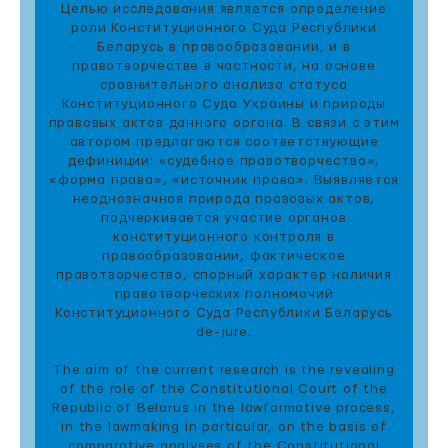
Целью исследования является определение
роли Конституционного Суда Республики
Беларусь в правообразовании, и в
правотворчестве в частности, на основе
сравнительного анализа статуса
Конституционного Суда Украины и природы
правовых актов данного органа. В связи с этим
автором предлагаются соответствующие
дефиниции: «судебное правотворчество»,
«форма права», «источник права». Выявляется
неоднозначная природа правовых актов,
подчеркивается участие органов
конституционного контроля в
правообразовании, фактическое
правотворчество, спорный характер наличия
правотворческих полномочий
Конституционного Суда Республики Беларусь
de-jure.
The aim of the current research is the revealing
of the role of the Constitutional Court of the
Republic of Belarus in the lawformative process,
in the lawmaking in particular, on the basis of
comparative analyses of the Constitutional