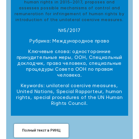
human rights in 2015–2017, proposes and
assesses possible mechanisms of control and
remuneration for infringement of human rights by
introduction of the unilateral coercive measures.
№5/2017
Рубрика: Международное право
Ключевые слова: односторонние
принудительные меры, ООН, Специальный
докладчик, права человека, специальные
процедуры Совета ООН по правам
человека.
Keywords: unilateral coercive measures,
United Nations, Special Rapporteur, human
rights, special procedures of the UN Human
Rights Council.
Полный текст в РИНЦ