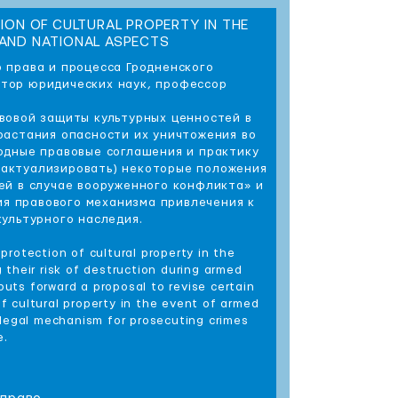
ION OF CULTURAL PROPERTY IN THE
 AND NATIONAL ASPECTS
 права и процесса Гродненского
ктор юридических наук, профессор
вовой защиты культурных ценностей в
растания опасности их уничтожения во
одные правовые соглашения и практику
(актуализировать) некоторые положения
ей в случае вооруженного конфликта» и
ия правового механизма привлечения к
ультурного наследия.
 protection of cultural property in the
ng their risk of destruction during armed
puts forward a proposal to revise certain
 cultural property in the event of armed
 legal mechanism for prosecuting crimes
e.