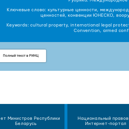
Рубрика: Международное
Ключевые слова: культурные ценности, международ
ценностей, конвенции ЮНЕСКО, воору
Keywords: cultural property, international legal prote
Convention, armed confl
Полный текст в РИНЦ
ет Министров Республики
Национальный правов
Беларусь
Интернет-портал