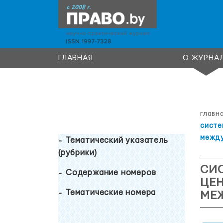
ГЛАВНАЯ
О ЖУРНА
главн
систе
между
Тематический указатель
(рубрики)
СИ
Содержание номеров
ЦЕН
Тематические номера
МЕ