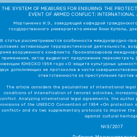
THE SYSTEM OF MEASURES FOR ENSURING THE PROTECT
EVENT OF ARMED CONFLICT: INTERNATIONAL
Мартыненко И.Э., заведующий кафедрой гражданского
государственного университета имени Янки Купалы, до
В статье рассматриваются особенности международно-пра
условиях активизации террористической деятельности, воз
время вооруженного конфликта. Проанализировав междунар
х применения, автор выдвигает предложение пересмотреть 
онвенции ЮНЕСКО 1954 года «О защите культурных ценност
двух дополняющих ее протоколов в части совершенствован
ответственности за преступления против к
The article considers the peculiarities of international legal
conditions of intensification of terrorist activities, increasi
conflict. Analyzing international legal agreements, the author 
provisions of the UNESCO Convention of 1954 «On protection of
conflict» and its two supplementary protocols to improve the
against cultural heritag
№3/2017