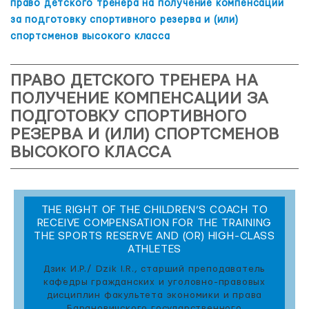
право детского тренера на получение компенсации
за подготовку спортивного резерва и (или)
спортсменов высокого класса
ПРАВО ДЕТСКОГО ТРЕНЕРА НА
ПОЛУЧЕНИЕ КОМПЕНСАЦИИ ЗА
ПОДГОТОВКУ СПОРТИВНОГО
РЕЗЕРВА И (ИЛИ) СПОРТСМЕНОВ
ВЫСОКОГО КЛАССА
THE RIGHT OF THE CHILDREN’S COACH TO
RECEIVE COMPENSATION FOR THE TRAINING
THE SPORTS RESERVE AND (OR) HIGH-CLASS
ATHLETES
Дзик И.Р./ Dzik I.R., старший преподаватель
кафедры гражданских и уголовно-правовых
дисциплин факультета экономики и права
Барановичского государственного