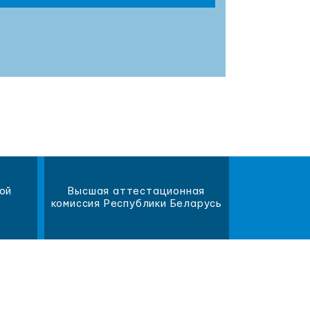
ой
Высшая аттестационная
Научна
комиссия Республики Беларусь
библиот