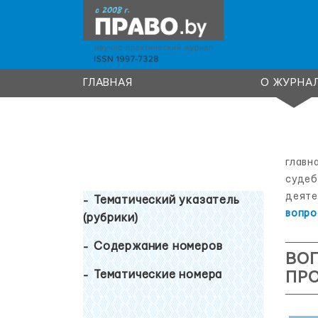
ГЛАВНАЯ
О ЖУРНА
главн
судеб
деяте
Тематический указатель
вопро
(рубрики)
Содержание номеров
ВО
Тематические номера
ПРО