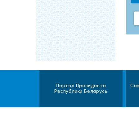
магазин
Портал Президента
Сов
литературы
Республики Беларусь