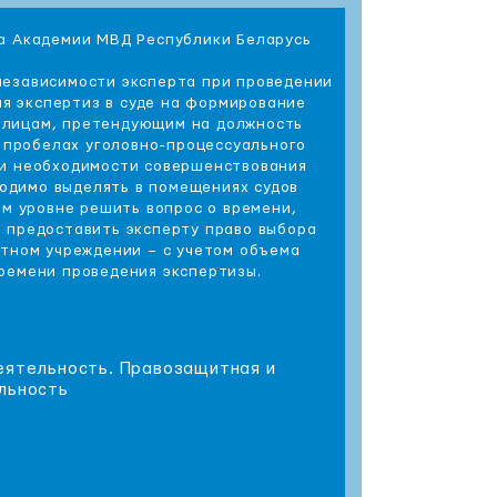
та Академии МВД Республики Беларусь
независимости эксперта при проведении
ия экспертиз в суде на формирование
к лицам, претендующим на должность
 пробелах уголовно-процессуального
 и необходимости совершенствования
ходимо выделять в помещениях судов
м уровне решить вопрос о времени,
; предоставить эксперту право выбора
ртном учреждении – с учетом объема
ремени проведения экспертизы.
еятельность. Правозащитная и
льность