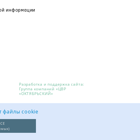
вой информации
Разработка и поддержка сайта:
Группа компаний «ЦВР
«ОКТЯБРЬСКИЙ»
т файлы cookie
СЕ
имых)