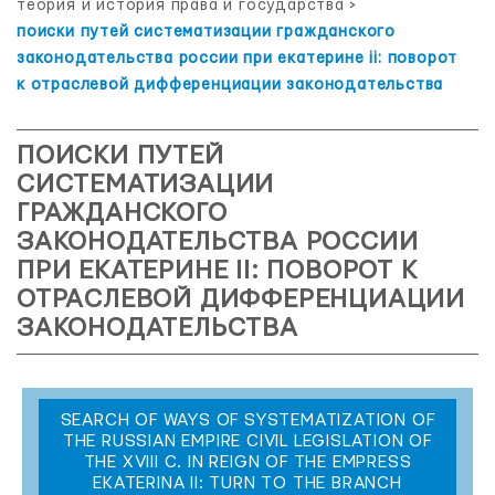
теория и история права и государства
>
поиски путей систематизации гражданского
законодательства россии при екатерине ii: поворот
к отраслевой дифференциации законодательства
ПОИСКИ ПУТЕЙ
СИСТЕМАТИЗАЦИИ
ГРАЖДАНСКОГО
ЗАКОНОДАТЕЛЬСТВА РОССИИ
ПРИ ЕКАТЕРИНЕ II: ПОВОРОТ К
ОТРАСЛЕВОЙ ДИФФЕРЕНЦИАЦИИ
ЗАКОНОДАТЕЛЬСТВА
SEARCH OF WAYS OF SYSTEMATIZATION OF
THE RUSSIAN EMPIRE CIVIL LEGISLATION OF
THE XVIII C. IN REIGN OF THE EMPRESS
EKATERINA II: TURN TO THE BRANCH