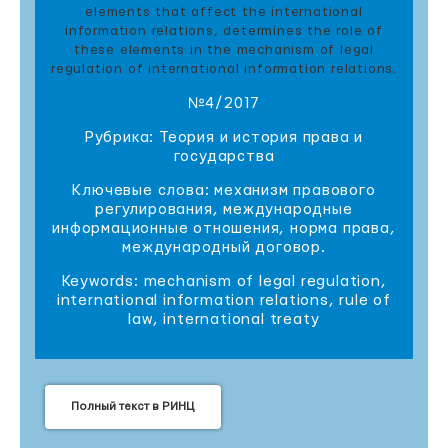
elements that affect the international
information relations, determines the role of
these elements in the mechanism of legal
regulation of international information relations.
№4/2017
Рубрика: Теория и история права и
государства
Ключевые слова: механизм правового
регулирования, международные
информационные отношения, норма права,
международный договор.
Keywords: mechanism of legal regulation,
international information relations, rule of
law, international treaty
Полный текст в РИНЦ