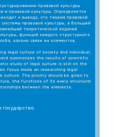
труктурированию правовой культуры
я и правовой культуры. Определяется
иходит к выводу, что теория правовой
 системы правовой культуры, в большей
 Важнейшей теоретической задачей
ультуры, функций каждого структурного
соба, закона связи ее элементов.
ng legal culture of society and individual,
 and summarizes the results of scientific
ic study of legal culture is still on the
main focus made on researching legal
 culture. The priority should be given to
ture, the functions of its every structural
lationships between the elements.
и государства