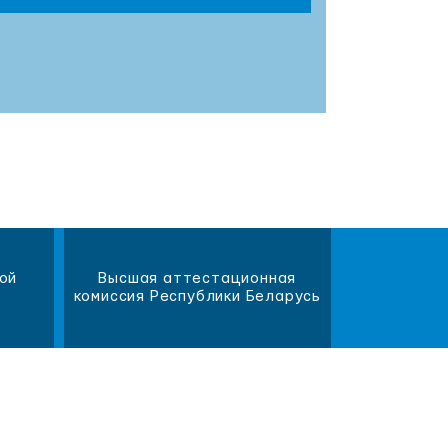
ой
Высшая аттестационная
Научна
комиссия Республики Беларусь
библиот