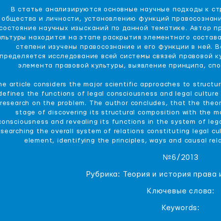
В статье анализируются основные научные подходы к с
общества и личности, установлению функций правосознани
состояние научных изысканий по данной тематике. Автор пр
ультуры находится на этапе раскрытия элементного состава
степени изучены правосознание и его функции в ней.
пределяется исследование всей системы связей правовой к
элемента правовой культуры, выявление принципа, спо
he article considers the major scientific approaches to structuri
defines the functions of legal consciousness and legal culture
research on the problem. The author concludes, that the theoret
stage of discovering its structural composition with the 
consciousness and revealing its functions in the system of legal
esearching the overall system of relations constituting legal cul
element, identifying the principles, ways and causal re
№6/2013
Рубрика: Теория и история права 
Ключевые слова:
Keywords: