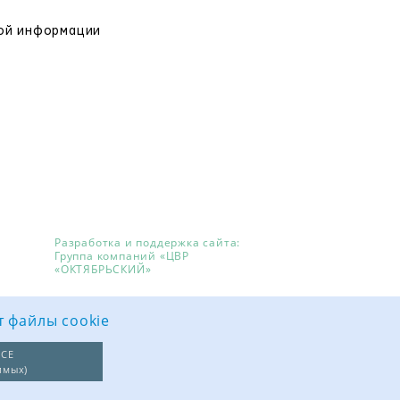
вой информации
Разработка и поддержка сайта:
Группа компаний «ЦВР
«ОКТЯБРЬСКИЙ»
т файлы cookie
СЕ
имых)