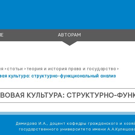
ЛЕ
АВТОРАМ
ая
>
статьи
>
теория и история права и государства
>
вая культура: структурно-функциональный анализ
ВОВАЯ КУЛЬТУРА: СТРУКТУРНО-ФУ
Демидова И.А., доцент кафедры гражданского и хозя
государственного университета имени А.А.Кулешов