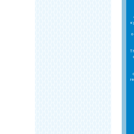
к
о
T
r