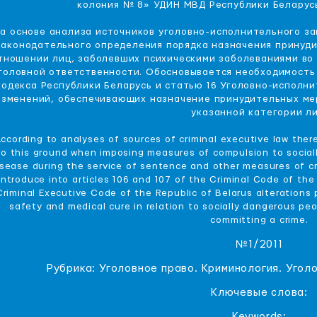
колония № 8» УДИН МВД Республики Беларус
а основе анализа источников уголовно-исполнительного з
законодательного определения порядка назначения принуди
тношении лиц, заболевших психическими заболеваниями во 
головной ответственности. Обосновывается необходимость в
кодекса Республики Беларусь и статью 16 Уголовно-исполни
изменений, обеспечивающих назначение принудительных ме
указанной категории ли
ccording to analyses of sources of criminal executive law there 
to this ground when imposing measures of compulsion to sociall
isease during the service of sentence and other measures of cri
introduce into articles 106 and 107 of the Criminal Code of the 
Criminal Executive Code of the Republic of Belarus alterations
safety and medical cure in relation to socially dangerous peop
committing a crime.
№1/2011
Рубрика: Уголовное право. Криминология. Уго
Ключевые слова:
Keywords: