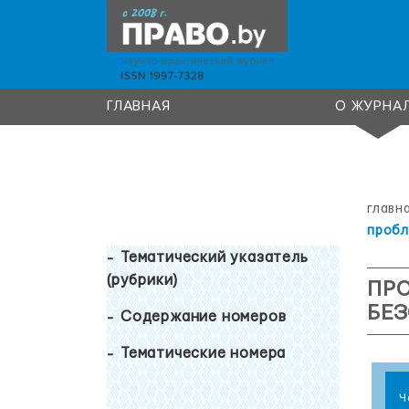
ГЛАВНАЯ
О ЖУРНА
главн
пробл
Тематический указатель
(рубрики)
ПР
БЕЗ
Содержание номеров
Тематические номера
Ч