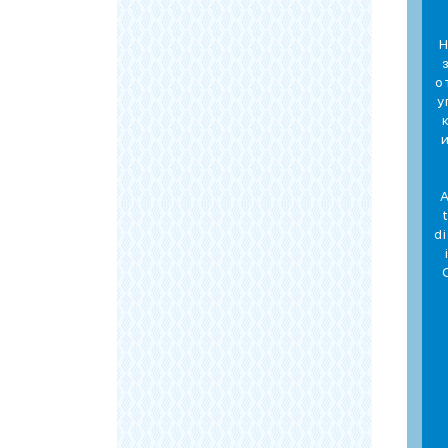
Н
о
у
A
d