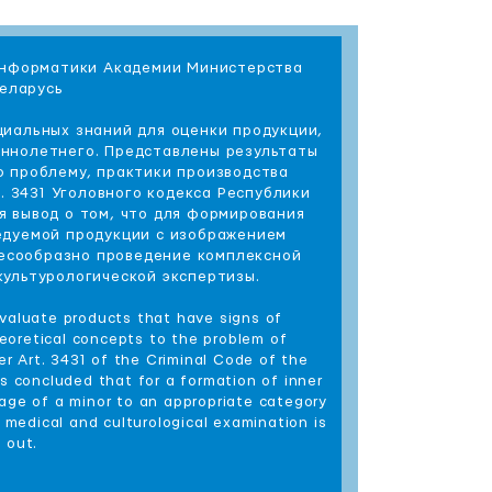
 информатики Академии Министерства
Беларусь
циальных знаний для оценки продукции,
ннолетнего. Представлены результаты
ю проблему, практики производства
. 3431 Уголовного кодекса Республики
я вывод о том, что для формирования
едуемой продукции с изображением
есообразно проведение комплексной
культурологической экспертизы.
evaluate products that have signs of
heoretical concepts to the problem of
er Art. 3431 of the Criminal Code of the
is concluded that for a formation of inner
mage of a minor to an appropriate category
 medical and culturological examination is
 out.