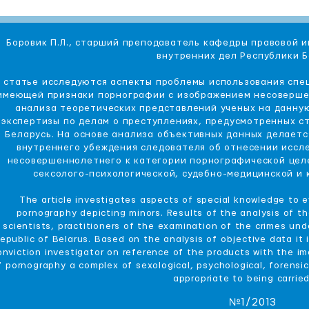
Боровик П.Л., старший преподаватель кафедры правовой
внутренних дел Республики 
 статье исследуются аспекты проблемы использования спе
имеющей признаки порнографии с изображением несоверше
анализа теоретических представлений ученых на данну
экспертизы по делам о преступлениях, предусмотренных ст
Беларусь. На основе анализа объективных данных делаетс
внутреннего убеждения следователя об отнесении иссл
несовершеннолетнего к категории порнографической цел
сексолого-психологической, судебно-медицинской и 
The article investigates aspects of special knowledge to 
pornography depicting minors. Results of the analysis of t
scientists, practitioners of the examination of the crimes und
epublic of Belarus. Based on the analysis of objective data it 
onviction investigator on reference of the products with the i
f pornography a complex of sexological, psychological, forensic
appropriate to being carried
№1/2013