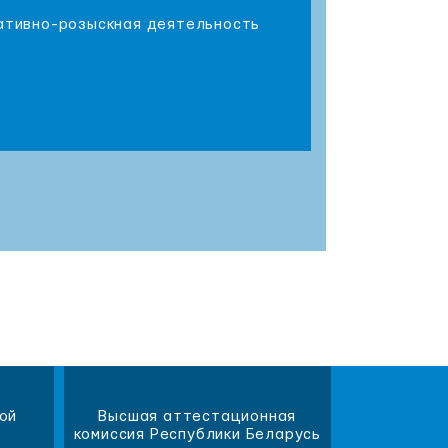
ративно-розыскная деятельность
)
ой
Высшая аттестационная
Научна
комиссия Республики Беларусь
библиот