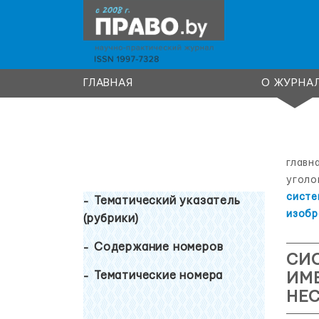
ГЛАВНАЯ
О ЖУРНА
главн
уголо
систе
Тематический указатель
изобр
(рубрики)
Содержание номеров
СИС
Тематические номера
ИМ
НЕ