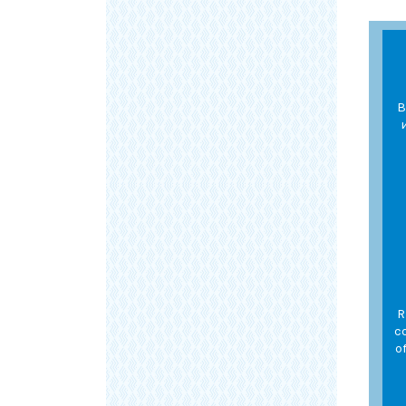
В
R
c
o