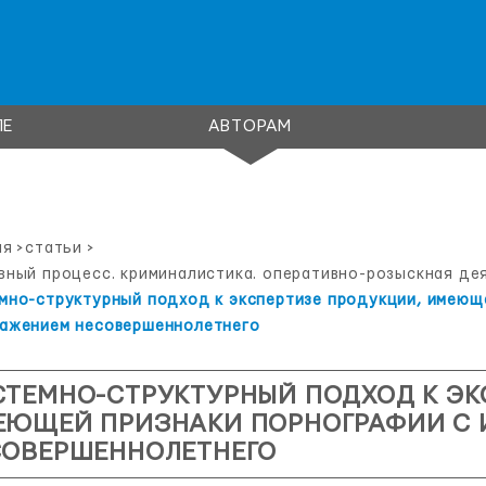
ЛЕ
АВТОРАМ
ая
>
статьи
>
вный процесс. криминалистика. оперативно-розыскная де
мно-структурный подход к экспертизе продукции, имеющ
ажением несовершеннолетнего
ТЕМНО-СТРУКТУРНЫЙ ПОДХОД К ЭК
ЕЮЩЕЙ ПРИЗНАКИ ПОРНОГРАФИИ С
СОВЕРШЕННОЛЕТНЕГО