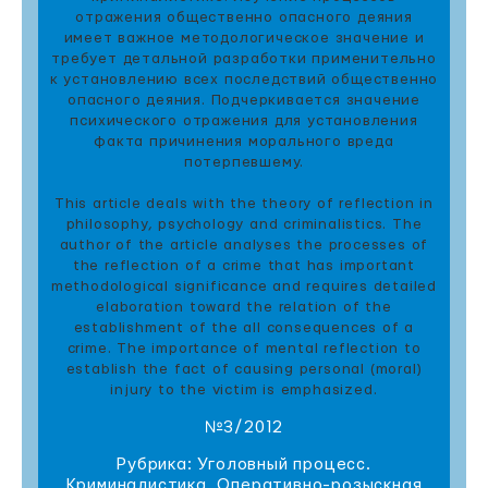
отражения общественно опасного деяния
имеет важное методологическое значение и
требует детальной разработки применительно
к установлению всех последствий общественно
опасного деяния. Подчеркивается значение
психического отражения для установления
факта причинения морального вреда
потерпевшему.
This article deals with the theory of reflection in
philosophy, psychology and criminаlistics. The
author of the article analyses the processes of
the reflection of a crime that has important
methodological significance and requires detailed
elaboration toward the relation of the
establishment of the all consequences of a
crime. The importance of mental reflection to
establish the fact of causing personal (moral)
injury to the victim is emphasized.
№3/2012
Рубрика: Уголовный процесс.
Криминалистика. Оперативно-розыскная