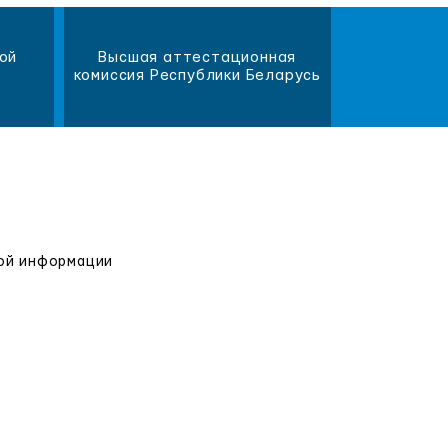
ой
Высшая аттестационная
Научна
комиссия Республики Беларусь
библиот
вой информации