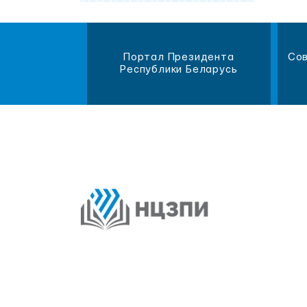
магазин
Портал Президента
Сов
литературы
Республики Беларусь