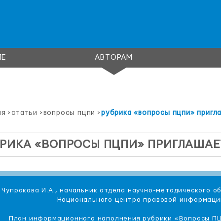
ЛЕ
АВТОРАМ
ая
>
статьи
>
вопросы пцпи
>
рубрика «вопросы пцпи» пригл
РИКА «ВОПРОСЫ ПЦПИ» ПРИГЛАШАЕ
Чупракова И.А., начальник отдела научно-методического 
Национального центра правовой информаци
План информационного наполнения рубрики «Вопросы ПЦ