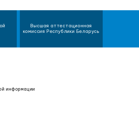
ой
Высшая аттестационная
Научна
комиссия Республики Беларусь
библиот
вой информации