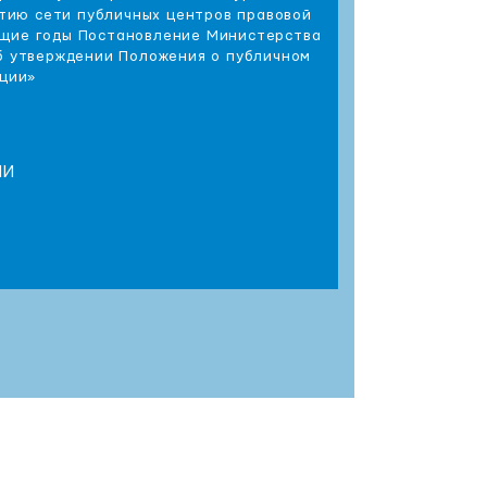
итию сети публичных центров правовой
ющие годы Постановление Министерства
Об утверждении Положения о публичном
ции»
ПИ