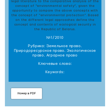
legal literature to the comparative analysis of the
concept of “environmental safety”, given the
opportunity to compare the above concepts with
the concept of “environmental protection”. Based
on the different legal approaches define the
concept and contents of ecological security in
the Republic of Belarus.
№1/2010
Рубрика: Земельное право.
Природоресурсное право. Экологическое
право. Аграрное право
Ключевые слова:
Keywords:
Номер в PDF