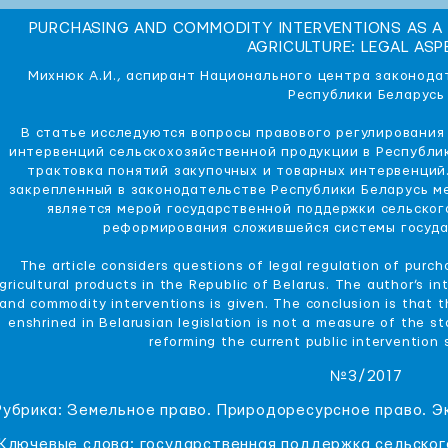
PURCHASING AND COMMODITY INTERVENTIONS AS A 
AGRICULTURE: LEGAL AS
Михнюк А.И., аспирант Национального центра законода
Республики Беларусь
В статье исследуются вопросы правового регулирования
интервенций сельскохозяйственной продукции в Республик
трактовка понятий закупочных и товарных интервенций.
закрепленный в законодательстве Республики Беларусь м
является мерой государственной поддержки сельског
реформирования сложившейся системы госуда
The article considers questions of legal regulation of purc
gricultural products in the Republic of Belarus. The author’s i
and commodity interventions is given. The conclusion is that 
enshrined in Belarusian legislation is not a measure of the s
reforming the current public intervention
№3/2017
Рубрика: Земельное право. Природоресурсное право. Э
Ключевые слова: государственная поддержка сельског