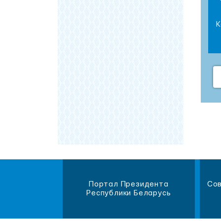
K
магазин
Портал Президента
Сов
литературы
Республики Беларусь