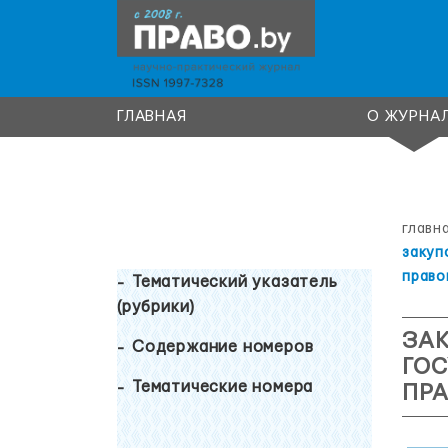
ГЛАВНАЯ
О ЖУРНА
главн
закуп
право
Тематический указатель
(рубрики)
ЗАК
Содержание номеров
ГОС
Тематические номера
ПР