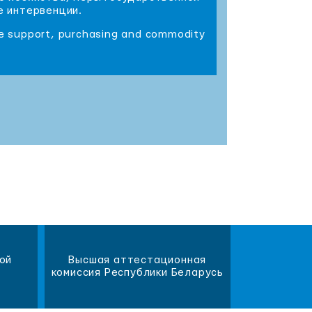
е интервенции.
te support, purchasing and commodity
ой
Высшая аттестационная
Научна
комиссия Республики Беларусь
библиот