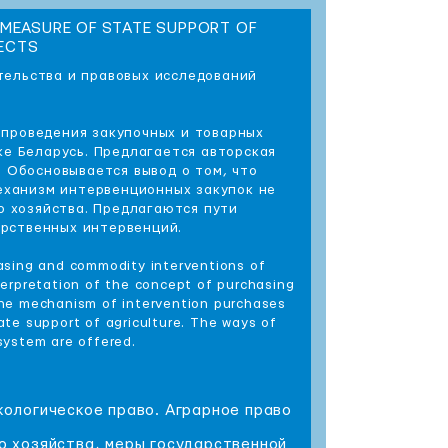
MEASURE OF STATE SUPPORT OF
PECTS
тельства и правовых исследований
 проведения закупочных и товарных
е Беларусь. Предлагается авторская
 Обосновывается вывод о том, что
еханизм интервенционных закупок не
о хозяйства. Предлагаются пути
рственных интервенций.
hasing and commodity interventions of
nterpretation of the concept of purchasing
the mechanism of intervention purchases
tate support of agriculture. The ways of
 system are offered.
кологическое право. Аграрное право
о хозяйства, меры государственной