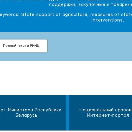
поддержки, закупочные и товарны
eywords: State support of agriculture, measures of sta
interventions.
Полный текст в РИНЦ
ет Министров Республики
Национальный правов
Беларусь
Интернет-портал