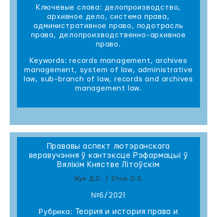
Ключевые слова: делопроизводство,
архивное дело, система права,
административное право, подотрасль
права, делопроизводственно-архивное
право.
Keywords: records management, archives
management, system of law, administrative
law, sub-branch of law, records and archives
management law.
Прававы аспект лютэранскага
веравучэння ў кантэксце Рэфармацыі ў
Вялікім Княстве Літоўскім
Жук Д.С. / Zhuk D.S.
№6/2021
Теория и история права и
Рубрика: