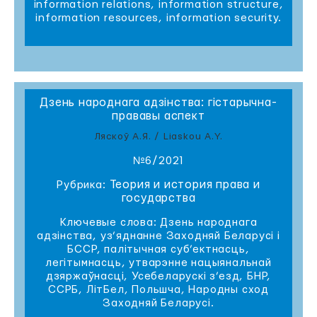
information relations, information structure,
information resources, information security.
Дзень народнага адзінства: гістарычна-
прававы аспект
Ляскоў А.Я. / Liaskou A.Y.
№6/2021
Теория и история права и
Рубрика:
государства
Ключевые слова: Дзень народнага
адзінства, уз’яднанне Заходняй Беларусі і
БССР, палітычная суб’ектнасць,
легітымнасць, утварэнне нацыянальнай
дзяржаўнасці, Усебеларускі з’езд, БНР,
ССРБ, ЛітБел, Польшча, Народны сход
Заходняй Беларусі.