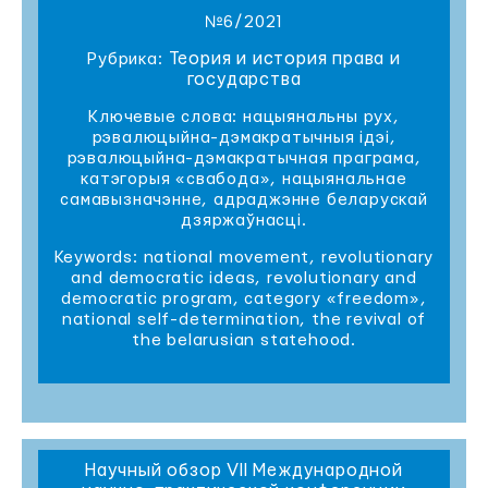
№6/2021
Теория и история права и
Рубрика:
государства
Ключевые слова: нацыянальны рух,
рэвалюцыйна-дэмакратычныя ідэі,
рэвалюцыйна-дэмакратычная праграма,
катэгорыя «свабода», нацыянальнае
самавызначэнне, адраджэнне беларускай
дзяржаўнасці.
Keywords: national movement, revolutionary
and democratic ideas, revolutionary and
democratic program, category «freedom»,
national self-determination, the revival of
the belarusian statehood.
Научный обзор VII Международной