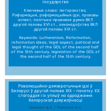
государства
Ключевые слова: лютэранства,
Рэфармацыя, рэфармацыйныя ідэі, прававы
аспект, палітыка-прававая думка ВКЛ
другой паловы XVI ст., заканадаўства ВКЛ
другой паловы XVI ст.
Keywords: Lutheranism, Reformation,
reformation ideas, legal aspect, political and
legal thought of the GDL of the second half
of the 16th century, legislation of the GDL of
the second half of the 16th century.
Рэвалюцыйна-дэмакратычныя ідэі ў
Беларусі ў другой палове ХІХ – пачатку ХХ
стагоддзя і іх уплыў на адраджэнне
беларускай дзяржаўнасці
Праневіч Д.А. / Pranevich D.A.