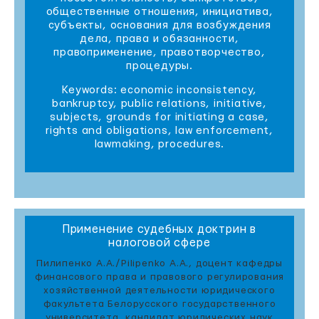
общественные отношения, инициатива,
субъекты, основания для возбуждения
дела, права и обязанности,
правоприменение, правотворчество,
процедуры.
Keywords: economic inconsistency,
bankruptcy, public relations, initiative,
subjects, grounds for initiating a case,
rights and obligations, law enforcement,
lawmaking, procedures.
Применение судебных доктрин в
налоговой сфере
Пилипенко А.А./Pilipenko A.A., доцент кафедры
финансового права и правового регулирования
хозяйственной деятельности юридического
факультета Белорусского государственного
университета, кандидат юридических наук