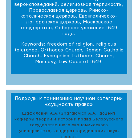
вероисповеданий, религиозная терпимость,
Православная церковь, Римско-
католическая церковь, Евангелическо-
лютеранская церковь, Московское
государство, Соборное уложение 1649
года.
Keywords: freedom of religion, religious
tolerance, Orthodox Church, Roman Catholic
Church, Evangelical Lutheran Church,
Muscovy, Law Code of 1649.
Подходы к пониманию научной категории
«сущность права»
Шафалович А.А./Shafalovich A.A., доцент
кафедры теории и истории права Белорусского
государственного экономического
университета, кандидат юридических наук,
доцент