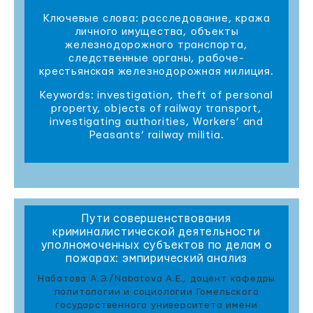
Ключевые слова: расследование, кража
личного имущества, объекты
железнодорожного транспорта,
следственные органы, рабоче-
крестьянская железнодорожная милиция.
Keywords: investigation, theft of personal
property, objects of railway transport,
investigating authorities, Workers’ and
Peasants’ railway militia.
Пути совершенствования
криминалистической деятельности
уполномоченных субъектов по делам о
пожарах: эмпирический анализ
Набатова А.Э./Nabatova A.Е., доцент кафедры
политологии и социологии Гомельского
государственного университета имени