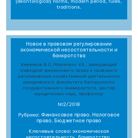
(deontological) norms, modern period, rules,
traditions.
Новое в правовом регулировании
экономической несостоятельности и
банкротства
Каменков В.С./Kamenkov V.S., заведующий
кафедрой финансового права и правового
регулирования хозяйственной деятельности
юридического факультета Белорусского
государственного университета, доктор
юридических наук, профессор
№2/2018
Финансовое право. Налоговое
Рубрика:
право. Бюджетное право
Ключевые слова: экономическая
несостоятельность, банкротство,