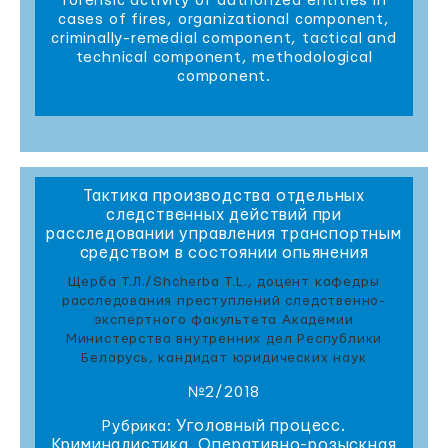
forensic activity of authorized entities in
cases of fires, organizational component,
criminally-remedial component, tactical and
technical component, methodological
component.
Тактика производства отдельных
следственных действий при
расследовании управления транспортным
средством в состоянии опьянения
Щерба Т.Л./Shcherba T.L., доцент кафедры
расследования преступлений следственно-
экспертного факультета Академии
Министерства внутренних дел Республики
Беларусь, кандидат юридических наук
№2/2018
Уголовный процесс.
Рубрика:
Криминалистика. Оперативно-розыскная