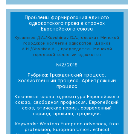
Проблемы формирования единого
адвокатского права в странах
Европейского союза
Кувшинов Д.А./Kuvshinov D.A., адвокат Минской
городской коллегии адвокатов, Шваков
А.И./Shvakov A.I., председатель Минской
городской коллегии адвокатов
№2/2018
Гражданский процесс.
Рубрика:
Хозяйственный процесс. Арбитражный
процесс
Ключевые слова: адвокатура Европейского
союза, свободная профессия, Европейский
союз, этические нормы, современный
период, правила, традиции.
Keywords: Western European advocacy, free
profession, European Union, ethical