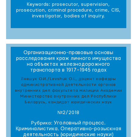
Keywords: prosecutor, supervision,
prosecution, criminal procedure, crime, CIS,
investigator, bodies of inquiry.
Организационно-правовые основы
расследования краж личного имущества
на объектах железнодорожного
транспорта в 1917–1945 годах
Левшук О.И./Levshuk O.I., доцент кафедры
административной деятельности органов
внутренних дел факультета милиции Академии
Министерства внутренних дел Республики
Беларусь, кандидат юридических наук
№2/2018
Уголовный процесс.
Рубрика:
Криминалистика. Оперативно-розыскная
деятельность (юридические науки)