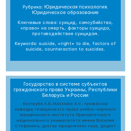
Юридическая психология.
Рубрика:
Юридическое образование
Ключевые слова: суицид, самоубийство,
«право» на смерть, факторы суицида,
противодействие суицидам.
Keywords: suicide, «right» to die, factors of
suicide, counteraction to suicides.
Государство в системе субъектов
гражданского права Украины, Республики
Беларусь и России
Коструба А.В./Kostruba A.V., профессор
кафедры гражданского права учебно-научного
юридического института Прикарпатского
национального университета имени Василия
Стефаника, доктор юридических наук, доцент