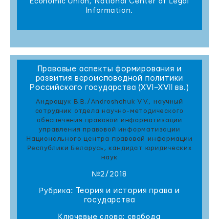
Economic Union, National Center of Legal
Information.
Правовые аспекты формирования и
развития вероисповедной политики
Российского государства (XVI–XVII вв.)
Андрощук В.В./Androshchuk V.V., научный
сотрудник отдела научно-методического
обеспечения правовой информатизации
управления правовой информатизации
Национального центра правовой информации
Республики Беларусь, кандидат юридических
наук
№2/2018
Теория и история права и
Рубрика:
государства
Ключевые слова: свобода