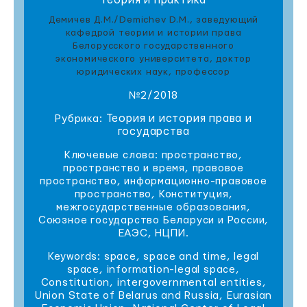
теория и практика
Демичев Д.М./Demichev D.M., заведующий
кафедрой теории и истории права
Белорусского государственного
экономического университета, доктор
юридических наук, профессор
№2/2018
Теория и история права и
Рубрика:
государства
Ключевые слова: пространство,
пространство и время, правовое
пространство, информационно-правовое
пространство, Конституция,
межгосударственные образования,
Союзное государство Беларуси и России,
ЕАЭС, НЦПИ.
Keywords: space, space and time, legal
space, information-legal space,
Constitution, intergovernmental entities,
Union State of Belarus and Russia, Eurasian