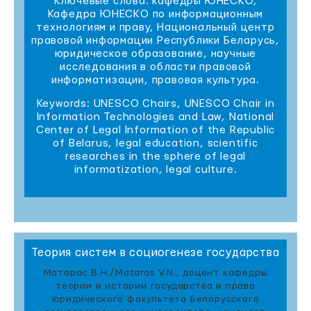
Ключевые слова: кафедры ЮНЕСКО,
Кафедра ЮНЕСКО по информационным
технологиям и праву, Национальный центр
правовой информации Республики Беларусь,
юридическое образование, научные
исследования в области правовой
информатизации, правовая культура.
Keywords: UNESCO Chairs, UNESCO Chair in
Information Technologies and Law, National
Center of Legal Information of the Republic
of Belarus, legal education, scientific
researches in the sphere of legal
informatization, legal culture.
Теория систем в социогенезе государства
Матарас В.Н./Mataras V.N., доцент кафедры
теории и истории государства и права
юридического факультета Белорусского