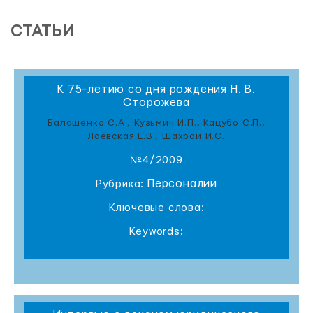
СТАТЬИ
К 75-летию со дня рождения Н. В.
Сторожева
Балашенко С.А., Кузьмич И.П., Кацубо С.П.,
Лаевская Е.В., Шахрай И.С.
№4/2009
Персоналии
Рубрика:
Ключевые слова:
Keywords: