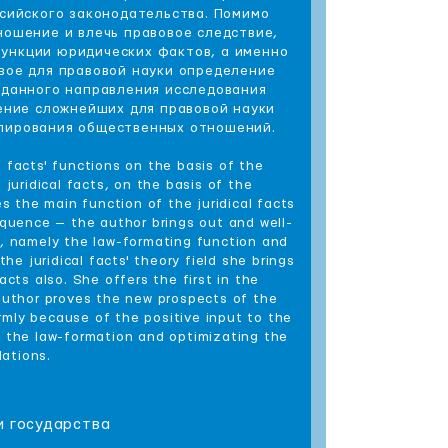
ссийского законодательства. Помимо
ношение и влечь правовое следствие,
функции юридических фактов, а именно
ое для правовой науки определение
 данного направления исследования
ение сложнейших для правовой науки
улирования общественных отношений.
l facts' functions on the basis of the
uridical facts, on the basis of the
s the main function of the juridical facts
sequence — the author brings out and well-
ns, namely the law-formating function and
e juridical facts' theory field she brings
cts also. She offers the first in the
e author proves the new prospects of the
firmly because of the positive input to the
of the law-formation and optimizating the
lations.
и государства