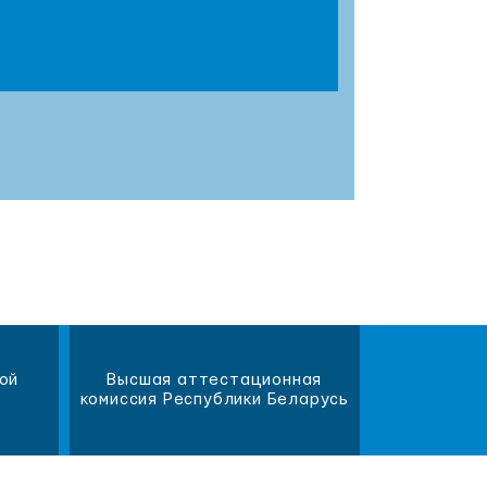
ой
Высшая аттестационная
Научна
комиссия Республики Беларусь
библиот