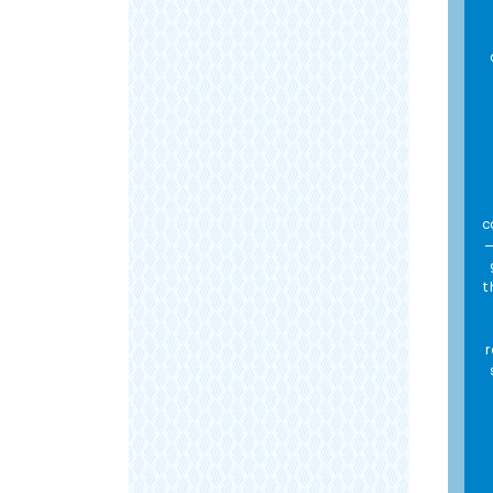
c
—
t
r