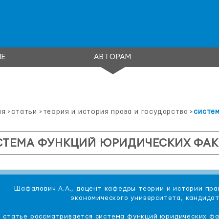
ЛЕ
АВТОРАМ
ая
>
статьи
>
теория и история права и государства
>
систе
СТЕМА ФУНКЦИЙ ЮРИДИЧЕСКИХ ФАК
Шафалович А.А., доцент кафедры теории и истории пра
экономического университета, кандида
 статье рассматривается система функций юридических фа