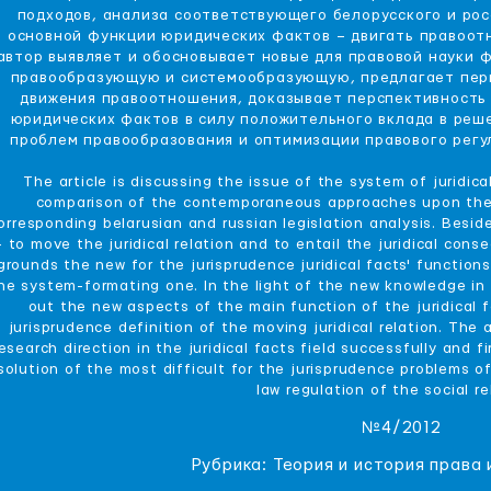
подходов, анализа соответствующего белорусского и ро
основной функции юридических фактов – двигать правоот
автор выявляет и обосновывает новые для правовой науки 
правообразующую и системообразующую, предлагает перв
движения правоотношения, доказывает перспективность
юридических фактов в силу положительного вклада в реш
проблем правообразования и оптимизации правового рег
The article is discussing the issue of the system of juridica
comparison of the contemporaneous approaches upon the j
orresponding belarusian and russian legislation analysis. Beside
 to move the juridical relation and to entail the juridical con
grounds the new for the jurisprudence juridical facts' functio
he system-formating one. In the light of the new knowledge in th
out the new aspects of the main function of the juridical fa
jurisprudence definition of the moving juridical relation. Th
esearch direction in the juridical facts field successfully and 
solution of the most difficult for the jurisprudence problems 
law regulation of the social re
№4/2012
Рубрика: Теория и история права 