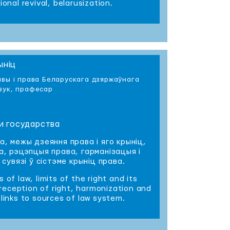
nal revival, belarusization.
ыніц
авы і права Беларускага дзяржаўнага
вук, прафесар
 и государства
, межы дзеяння права і яго крыніц,
, рэцэпцыя права, гарманізацыя і
сувязі ў сістэме крыніц права.
f law, limits of the right and its
 reception of right, harmonization and
 links to sources of law system.