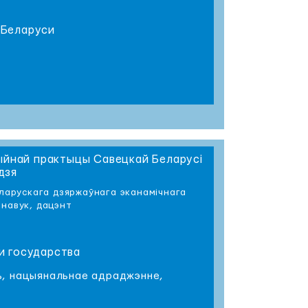
 Беларуси
тыйнай практыцы Савецкай Беларусі
дзя
Беларускага дзяржаўнага эканамічнага
 навук, дацэнт
 и государства
ь, нацыянальнае адраджэнне,