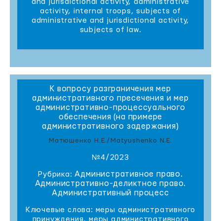
and jurisdictional activity, administrative
activity, internal troops, subjects of
administrative and jurisdictional activity,
subjects of law.
К вопросу разграничения мер
административного пресечения и мер
административно-процессуального
обеспечения (на примере
административного задержания)
Матюшенко Н.Е./Matyushenko N.E.
№4/2023
Административное право.
Рубрика:
Административно-деликтное право.
Административный процесс
Ключевые слова: меры административного
принуждения, меры административного